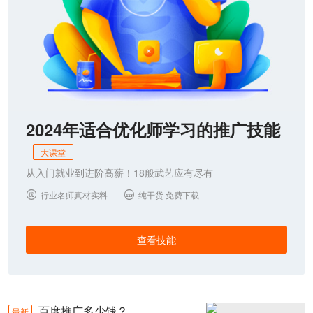
2024年适合优化师学习的推广技能
大课堂
从入门就业到进阶高薪！18般武艺应有尽有
行业名师真材实料
纯干货 免费下载


查看技能
百度推广多少钱？
最新