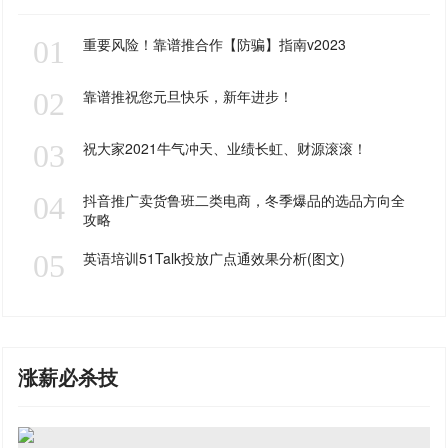
01
重要风险！靠谱推合作【防骗】指南v2023
02
靠谱推祝您元旦快乐，新年进步！
03
祝大家2021牛气冲天、业绩长虹、财源滚滚！
04
抖音推广卖货鲁班二类电商，冬季爆品的选品方向全
攻略
05
英语培训51Talk投放广点通效果分析(图文)
涨薪必杀技