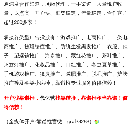
通
深度合作
渠道
，顶级
代理
，一手渠道，大量现户
收
量
，返点高、
开户
快、
框架
稳定，
流量
稳定，合作
客户
超过200多家！
承接各类型
广告
投放
有：
游戏
推广、
电商
推广、
二类电
商
推广、
祛斑
祛痘推广、防脱
生发
黑发推广、衣服、鞋
子、望远镜推广、
海参
推广、藏红花推广、茶叶推广、
灭蚊灯推广、
化妆品
推广、口红推广、冬虫夏草推广、
手机
游戏推广、
狐臭
推广、
减肥
推广、脱毛推广、护肤
推广等及各类
小病种
，靠谱推专业服务值得信赖！
开户找靠谱推，
代
运营
找靠谱推，靠谱推相当靠谱！值
得信赖！
（全媒体开户-靠谱推官微：
gcd28288
）