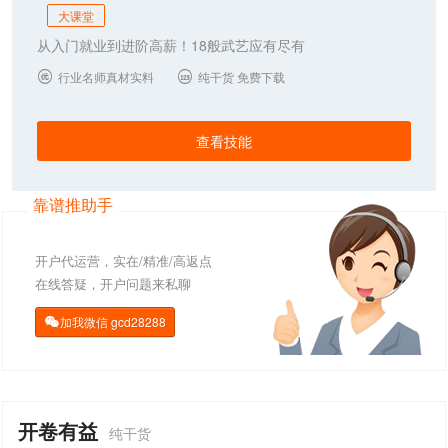
大课堂
从入门就业到进阶高薪！18般武艺应有尽有
行业名师真材实料
纯干货 免费下载


查看技能
靠谱推助手
开户代运营，实在/精准/高返点
在线答疑，开户问题来私聊
加我微信
gcd28288

开卷有益
纯干货