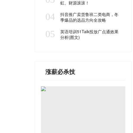
虹、财源滚滚！
04
抖音推广卖货鲁班二类电商，冬
季爆品的选品方向全攻略
05
英语培训51Talk投放广点通效果
分析(图文)
涨薪必杀技