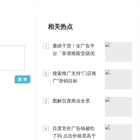
相关热点
重磅干货！全广告平
1
台「靠谱推殿堂级优
化方法论」泄密！
搜索推广支持“门店推
2
广”营销目标
图解百度商业全景
3
百度竞价广告钱被吃
4
了吗 点击价格竟高于