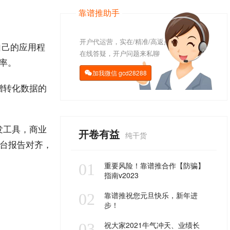
靠谱推助手
开户代运营，实在/精准/高返点
自己的应用程
在线答疑，开户问题来私聊
率
。
加我微信
gcd28288

增
转化数据
的
发
工具
，商业
开卷有益
纯干货
后台报告对齐，
01
重要风险！靠谱推合作【防骗】
指南v2023
02
靠谱推祝您元旦快乐，新年进
步！
03
祝大家2021牛气冲天、业绩长