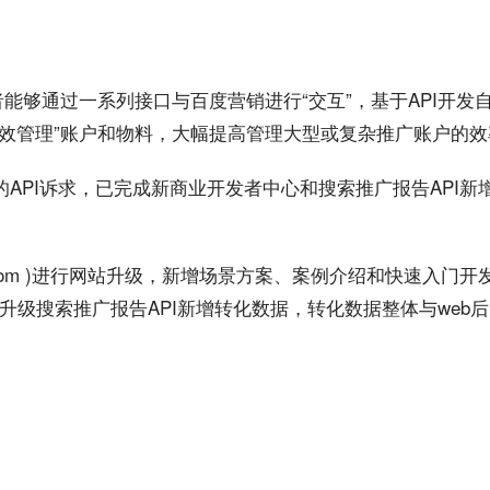
者能够通过一系列接口与百度营销进行“交互”，基于API开发
效管理”
账户
和物料，大幅提高管理大型或复杂
推广
账户的
效
的API诉求，已完成新商业开发者中心和
搜索
推广
报告
API新
com )进行
网站
升级，新增场景方案、
案例
介绍和快速入门开
升级
搜索推广
报告API
新增转化数据，转化数据整体与web