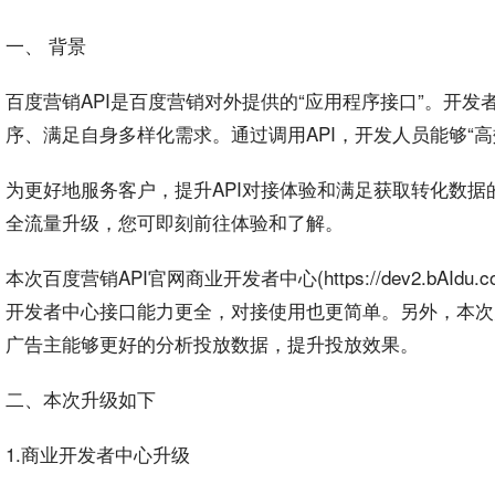
一、 背景
百度
营销
API
是百度营销对外提供的“应用
程序
接口”。
开发
序、满足自身多样化需求。通过调用API，开发人员能够“高
为更好地服务
客户
，提升API对接体验和满足获取
转化
数据
全
流量
升级，您可即刻前往体验和了解。
本次百度营销API官网商业开发者中心(https://dev2.b
AI
du.
开发者中心接口
能力
更全，对接使用也更简单。另外，本次
广告
主能够更好的
分析
投放
数据，提升投放
效果
。
二、本次升级如下
1.商业开发者中心升级