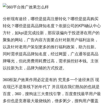
分析
现有途径，哪些是提高注册转化？哪些是提高购买
转化？哪些是提高
品牌
知名度
？依据公司的KPI确认中心
方针，如kpi是完成拉新，那应该偏向于投进潜在
用户
的
聚集的
网站
，广告
内容
方面要点针对新用户福利这块，
以及针对老用户
策划
更多的推行福利
政策
，助力拉新。
同时需求提高品牌知名度，经过网盟，
广点通
等提高品
牌
曝光
，但此类费用耗费过高，需求操控好本钱。主张
以拉新为主，品牌为辅的方式投进。
360
框架
户
效果
作用必定是有的 究竟多一个途径来历 现
在现已不是靠线下的年代了 并且现在我们熟知的也就是
百度
，360，
搜狗
这三大查找引擎，百度查找最早用户最
多但也是竞赛最大最
烧钱
的，僧多粥少，搜狗用户覆盖