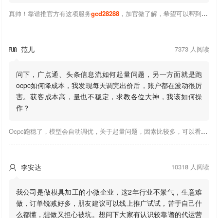
真帅！靠谱推官方有这项服务
gcd28288
，加官微了解，希望可以帮到你！
范儿
7373 人阅读

问下，广点通、头条信息流如何起量问题，另一方面就是跑
ocpc如何降成本，我发现每天调完出价后，账户都在波动很厉
害。获客成本高，量也不稳定，求教各位大神，我该如何操
作？
Ocpc跑稳了，模型会自动调优，关于起量问题，因素比较多，可以看下靠谱推大神出的干货文章，都是经验总结，应该可以找到对应解决。
李安达
10318 人阅读

我公司是做模具加工的小微企业，这2年行业不景气，生意难
做，订单锐减好多，朋友建议可以线上推广试试，苦于自己什
么都懂，想做又担心被坑。想问下大家有认识较靠谱的代运营