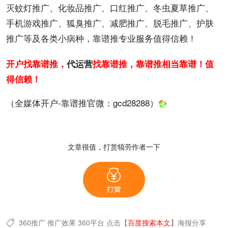
灭蚊灯推广、
化妆品
推广、口红推广、冬虫夏草推广、
手机
游戏推广、
狐臭
推广、
减肥
推广、脱毛推广、护肤
推广等及各类
小病种
，
靠谱推
专业服务值得信赖！
开户找靠谱推，
代
运营
找靠谱推，靠谱推相当靠谱！值
得信赖！
（全媒体开户-靠谱推官微：
gcd28288
）
文章很值，打赏犒劳作者一下
360推广
推广效果
360平台
点击【
百度搜索本文
】
海报分享
