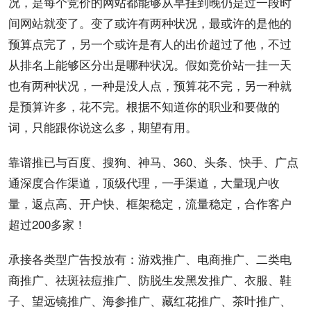
况，是每个竞价的网站都能够从早挂到晚仍是过一段时
间网站就变了。变了或许有两种状况，最或许的是他的
预算点完了，另一个或许是有人的
出价
超过了他，不过
从排名上能够区分出是哪种状况。假如竞价站一挂一天
也有两种状况，一种是没人点，预算花不完，另一种就
是预算许多，花不完。根据不
知道
你的职业和要做的
词，只能跟你说这么多，期望有用。
靠谱
推已与百度、搜狗、
神马
、360、
头条
、
快手
、广点
通深度合作
渠道
，顶级
代理
，一手渠道，大量现户
收
量
，返点高、
开户
快、框架稳定，
流量
稳定，合作
客户
超过200多家！
承接各类型
广告
投放
有：
游戏
推广
、
电商
推广、
二类电
商
推广、
祛斑
祛痘推广、防脱
生发
黑发推广、衣服、鞋
子、望远镜推广、
海参
推广、藏红花推广、茶叶推广、