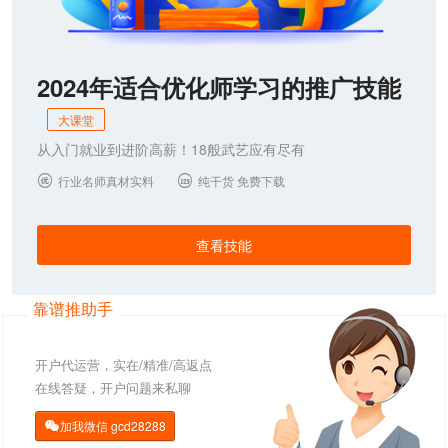
2024年适合优化师学习的推广技能
大课堂
从入门就业到进阶高薪！18般武艺应有尽有
行业名师真材实料
纯干货 免费下载


查看技能
靠谱推助手
开户代运营，实在/精准/高返点
在线答疑，开户问题来私聊
加我微信
gcd28288
