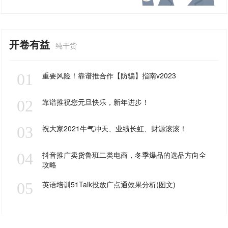
开卷有益
纯干货
01
重要风险！靠谱推合作【防骗】指南v2023
02
靠谱推祝您元旦快乐，新年进步！
03
祝大家2021牛气冲天、业绩长虹、财源滚滚！
04
抖音推广卖货鲁班二类电商，冬季爆品的选品方向全
攻略
05
英语培训51Talk投放广点通效果分析(图文)