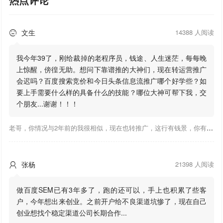
文生
14388 人阅读

我今年39了，刚给裁掉的老程序员，钱途、人生迷茫，每每晚
上惊醒，傍徨无助。想问下靠谱推的大神们，现在转运营推广
会迟吗？百度搜索竞价和今日头条信息流推广哪个好学些？如
要上手需要什么样的具备什么的技能？哪位大神可帮下我，交
个朋友...谢谢！！！
老哥，你情况与2年前的我很相似，现在也转推广，这行有钱景，你有基础上手会比较快，不必担心。至于学竞价还是信息流哪个好，我是信息流广告入手，现在迷上靠谱推关注大神们的营销推广干货。有空你也可多泡下这站，真能学到不少东西；希望可以帮到你！
张杨
21398 人阅读

做百度SEM已有3年多了，跑的还可以，手上也积累了些客
户，今年想出来创业。之前开户给不良渠道坑惨了，现在自己
创业想找个稳定渠道公司长期合作...