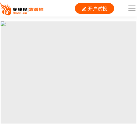
开户试投

导
航
首 页

运营
搜索
信息流
短视频
二类电商
当前位置：
首页
>
SEM
>
360
