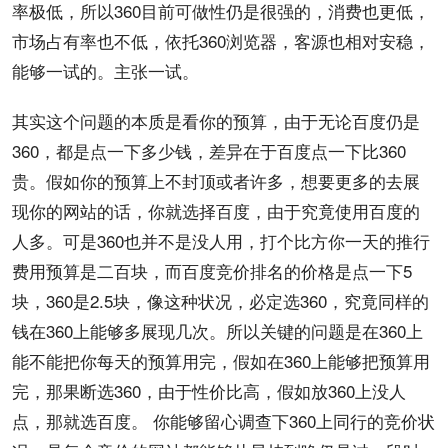
率极低，所以360目前可做性仍是很强的，消费也更低，
市场占有率也不低，依托360浏览器，客源也相对安稳，
能够一试的。主张一试。
其实这个问题的本质是看你的预算，由于无论百度仍是
360，都是点一下
多少钱
，差异在于百度点一下比360
贵。假如你的预算上不封顶或者许多，想要更多的去
展
现
你的网站的话，你就选择百度，由于究竟使用百度的
人多。可是360也并不是没人用，打个比方你一天的推行
费用预算是二百块，而百度
竞价
排名
的价格是点一下5
块，360是2.5块，像这种状况，必定选360，究竟同样的
钱在360上能够多展现
几次
。所以关键的问题是在360上
能不能把你每天的预算用完，假如在360上能够把预算用
完，那果断选360，由于性价比高，假如放360上没人
点，那就选百度。 你能够留心调查下360上同行的竞价状