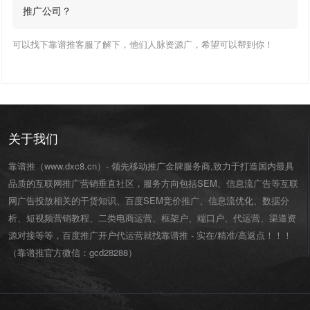
推广公司？
可以找下靠谱推客服了解下，他们人脉资源广，希望可以帮到你！
关于我们
靠谱推（www.dxc8.cn）- 领先移动推广金牌服务商,致力于打造国内最具
品质的互联网推广营销垂直社区，服务方向包括SEM、信息流广告等互联
网广告投放相关的干货知识、百度SEM竞价推广、信息流优化、数据分
析、短视频营销教程、二类电商运营、
框架户
、
端口户
、
代运营
、渠道资
源对接等等，百度推广开户代运营就找靠谱推 - 实在/精准/高返点！！！
（靠谱推官方微信：
gcd28288
）