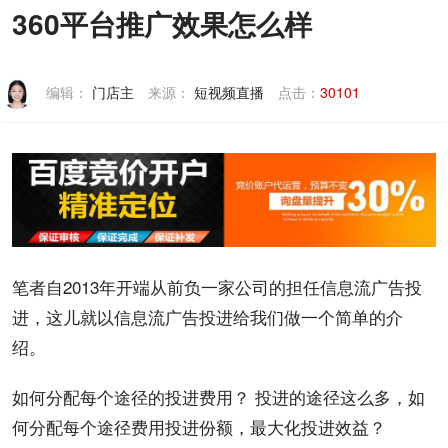
360平台推广效果怎么样
联系我们
编辑：
门店主
来源：
短视频直播
点击：
30101
笔者自2013年开端从前负一家公司的担任
信息流
广告
投
进，这儿就以
信息流广告
投进给我们做一个简单的介
绍。
如何分配每个途径的投进
费用
？ 投进的途径这么多，如
何分配每个途径费用投进份额，最大化投进效益？