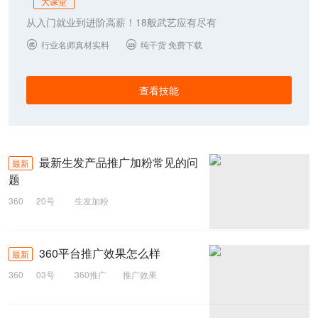
大课堂
从入门就业到进阶高薪！18般武艺应有尽有
行业名师真材实料
纯干货 免费下载


查看技能
最新生发产品推广加粉常见的问
最新
题
360
20号
生发加粉
360平台推广效果怎么样
最新
360
03号
360推广
推广效果
360平台