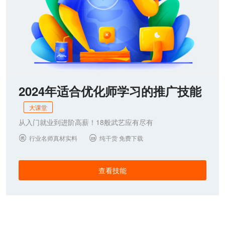
2024年适合优化师学习的推广技能
大课堂
从入门就业到进阶高薪！18般武艺应有尽有
行业名师真材实料
纯干货 免费下载


查看技能