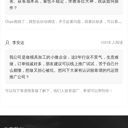
害。获客成本高，量也不稳定，求教各位大神，我该如何操
作？
Ocpc跑稳了，模型会自动调优，关于起量问题，因素比较多，可以看下靠谱推大神出的干货文章，都是经验总结，应该可以找到对应解决。
李安达
10318 人阅读

我公司是做模具加工的小微企业，这2年行业不景气，生意难
做，订单锐减好多，朋友建议可以线上推广试试，苦于自己什
么都懂，想做又担心被坑。想问下大家有认识较靠谱的代运营
推广公司？
可以找下靠谱推客服了解下，他们人脉资源广，希望可以帮到你！