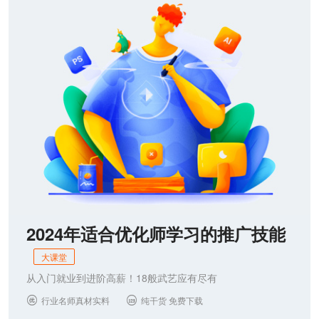
联系我们
2024年适合优化师学习的推广技能
大课堂
从入门就业到进阶高薪！18般武艺应有尽有
行业名师真材实料
纯干货 免费下载

