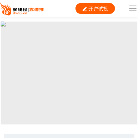
开户试投

导
航
首 页

运营
搜索
信息流
短视频
二类电商
当前位置：
首页
>
SEM
>
360
