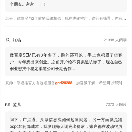
个朋友...谢谢！！！
老哥，你情况与2年前的我很相似，现在也转推广，这行有钱景，你有基础上手会比较快，不必担心。至于学竞价还是信息流哪个好，我是信息流广告入手，现在迷上靠谱推关注大神们的营销推广干货。有空你也可多泡下这站，真能学到不少东西；希望可以帮到你！
张杨
21398 人阅读

做百度SEM已有3年多了，跑的还可以，手上也积累了些客
户，今年想出来创业。之前开户给不良渠道坑惨了，现在自己
创业想找个稳定渠道公司长期合作...
真帅！靠谱推官方有这项服务
gcd28288
，加官微了解，希望可以帮到你！
范儿
7373 人阅读

问下，广点通、头条信息流如何起量问题，另一方面就是跑
ocpc如何降成本，我发现每天调完出价后，账户都在波动很厉