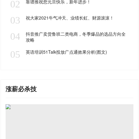
02
靠谱推祝您元旦快乐，新年进步！
03
祝大家2021牛气冲天、业绩长虹、财源滚滚！
04
抖音推广卖货鲁班二类电商，冬季爆品的选品方向全
攻略
05
英语培训51Talk投放广点通效果分析(图文)
涨薪必杀技