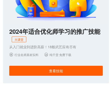
2024年适合优化师学习的推广技能
大课堂
从入门就业到进阶高薪！18般武艺应有尽有
行业名师真材实料
纯干货 免费下载


查看技能