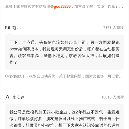
真帅！靠谱推官方有这项服务
gcd28288
，加官微了解，希望可以帮到你！
范儿
7373 人阅读

问下，广点通、头条信息流如何起量问题，另一方面就是跑
ocpc如何降成本，我发现每天调完出价后，账户都在波动很厉
害。获客成本高，量也不稳定，求教各位大神，我该如何操
作？
Ocpc跑稳了，模型会自动调优，关于起量问题，因素比较多，可以看下靠谱推大神出的干货文章，都是经验总结，应该可以找到对应解决。
李安达
10318 人阅读

我公司是做模具加工的小微企业，这2年行业不景气，生意难
做，订单锐减好多，朋友建议可以线上推广试试，苦于自己什
么都懂，想做又担心被坑。想问下大家有认识较靠谱的代运营