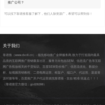
推广公司？
可以找下靠谱推客服了解下，他们人脉资源广，希望可以帮到你！
关于我们
靠谱推（www.dxc8.cn）- 领先移动推广金牌服务商,致力于打造国内最具
品质的互联网推广营销垂直社区，服务方向包括SEM、信息流广告等互联
网广告投放相关的干货知识、百度SEM竞价推广、信息流优化、数据分
析、短视频营销教程、二类电商运营、
框架户
、
端口户
、
代运营
、渠道资
源对接等等，百度推广开户代运营就找靠谱推 - 实在/精准/高返点！！！
（靠谱推官方微信：
gcd28288
）