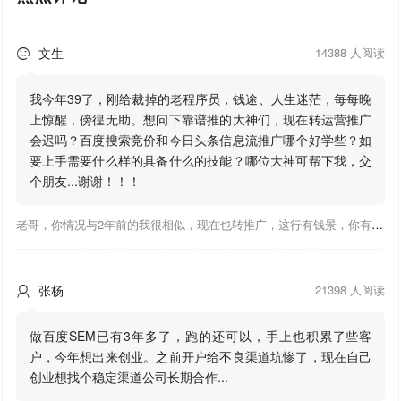
文生
14388 人阅读

我今年39了，刚给裁掉的老程序员，钱途、人生迷茫，每每晚
上惊醒，傍徨无助。想问下靠谱推的大神们，现在转运营推广
会迟吗？百度搜索竞价和今日头条信息流推广哪个好学些？如
要上手需要什么样的具备什么的技能？哪位大神可帮下我，交
个朋友...谢谢！！！
老哥，你情况与2年前的我很相似，现在也转推广，这行有钱景，你有基础上手会比较快，不必担心。至于学竞价还是信息流哪个好，我是信息流广告入手，现在迷上靠谱推关注大神们的营销推广干货。有空你也可多泡下这站，真能学到不少东西；希望可以帮到你！
张杨
21398 人阅读

做百度SEM已有3年多了，跑的还可以，手上也积累了些客
户，今年想出来创业。之前开户给不良渠道坑惨了，现在自己
创业想找个稳定渠道公司长期合作...