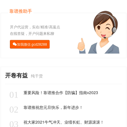
靠谱推助手
开户代运营，实在/精准/高返点
在线答疑，开户问题来私聊
加我微信
gcd28288

开卷有益
纯干货
01
重要风险！靠谱推合作【防骗】指南v2023
02
靠谱推祝您元旦快乐，新年进步！
03
祝大家2021牛气冲天、业绩长虹、财源滚滚！