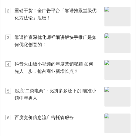
重磅干货！全广告平台「靠谱推殿堂级优
2
化方法论」泄密！
靠谱推资深优化师祥细讲解快手推广是如
3
何优化创意的！
抖音火山版小视频的年度营销秘籍 如何
4
先人一步，抢占商业新增长点？
起底“二类电商”：比拼多多还下沉 瞄准小
5
镇中年男人
百度竞价信息流广告托管服务
6