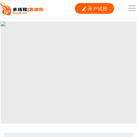
开户试投

导
航
首 页

运营
搜索
信息流
短视频
二类电商
当前位置：
首页
>
推广
>
效果
