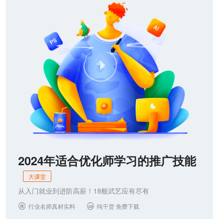
联系我们
2024年适合优化师学习的推广技能
大课堂
从入门就业到进阶高薪！18般武艺应有尽有
行业名师真材实料
纯干货 免费下载

