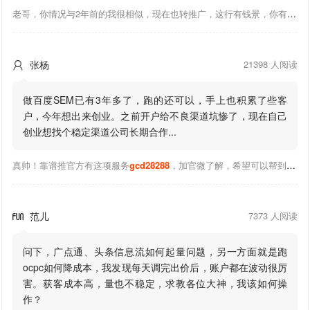
老哥，你情况与2年前的我很相似，现在也转推广，这行有钱景，你有基础上手会比较快，不必担心。至于学竞价还是信息流哪个好，我是信息流广告入手，现在迷上靠谱推关注大神们的营销推广干货。有空你也可多泡下这站，真能学到不少东西；希望可以帮到你！
张杨
21398 人阅读

做百度SEM已有3年多了，跑的还可以，手上也积累了些客
户，今年想出来创业。之前开户给不良渠道坑惨了，现在自己
创业想找个稳定渠道公司长期合作...
真帅！靠谱推官方有这项服务
gcd28288
，加官微了解，希望可以帮到你！
范儿
7373 人阅读

问下，广点通、头条信息流如何起量问题，另一方面就是跑
ocpc如何降成本，我发现每天调完出价后，账户都在波动很厉
害。获客成本高，量也不稳定，求教各位大神，我该如何操
作？