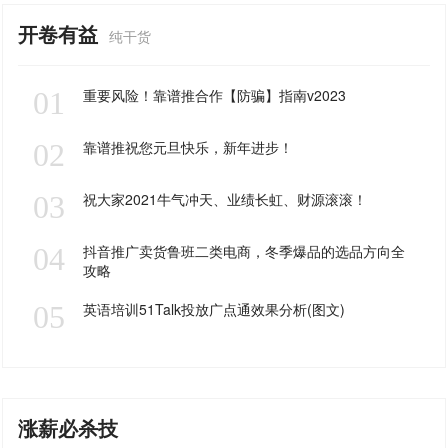
开卷有益
纯干货
01
重要风险！靠谱推合作【防骗】指南v2023
02
靠谱推祝您元旦快乐，新年进步！
03
祝大家2021牛气冲天、业绩长虹、财源滚滚！
04
抖音推广卖货鲁班二类电商，冬季爆品的选品方向全
攻略
05
英语培训51Talk投放广点通效果分析(图文)
涨薪必杀技