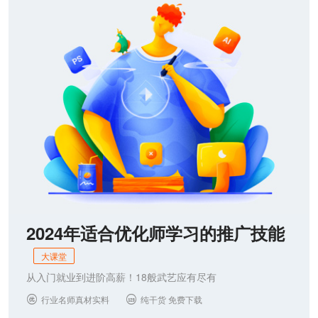
联系我们
2024年适合优化师学习的推广技能
大课堂
从入门就业到进阶高薪！18般武艺应有尽有
行业名师真材实料
纯干货 免费下载

