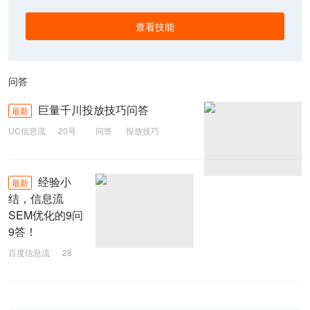
查看技能
问答
巨量千川投放技巧问答
最新
UC信息流
20号
问答
投放技巧
千川
巨量
经验小
最新
结，信息流
SEM优化的9问
9答！
百度信息流
28
号
小额贷
问答
SEM优化