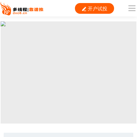
开户试投

导
航
首 页

运营
搜索
信息流
短视频
二类电商
当前位置：
首页
>
推广
>
问答
