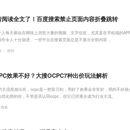
转阅读全文了！百度搜索禁止页面内容折叠跳转
个人每天都会在网络上浏览大量的视频、文字信息，尤其是在手机端的AP
操作令人十分崩溃，一些平台在搜索页面总是不显示全部内容，
索
跳转
PC效果不好？大搜OCPC7种出价玩法解析
在的主流投放出价，ocpc是一把双刃剑，用好了效果会非常好，用的不好就
优化师的你，不管是否认同ocpc，但它已经逐步成为行业主流。
度搜索