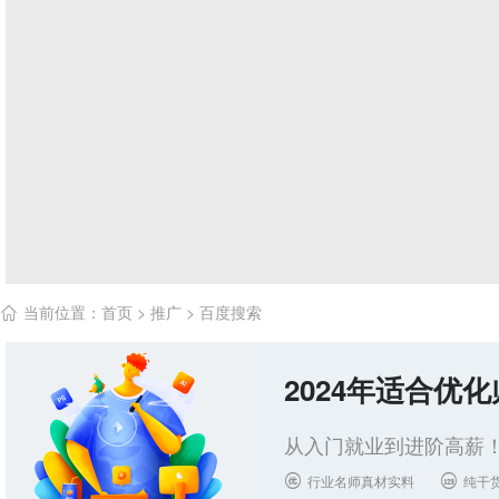
当前位置：
首页
>
推广
>
百度搜索

2024年适合优
从入门就业到进阶高薪！
行业名师真材实料
纯干

