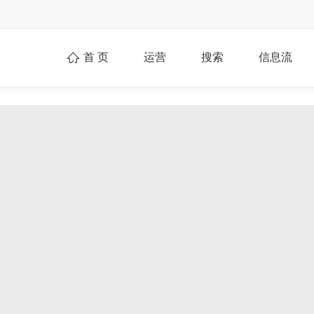
首 页
运营
搜索
信息流
