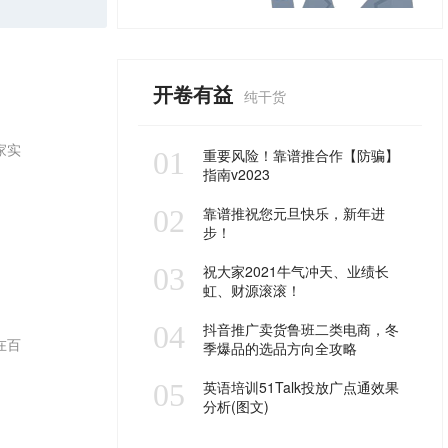
开卷有益
纯干货
家实
01
重要风险！靠谱推合作【防骗】
指南v2023
02
靠谱推祝您元旦快乐，新年进
步！
03
祝大家2021牛气冲天、业绩长
虹、财源滚滚！
04
抖音推广卖货鲁班二类电商，冬
在百
季爆品的选品方向全攻略
05
英语培训51Talk投放广点通效果
分析(图文)