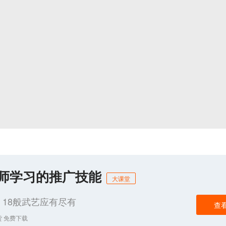
化师学习的推广技能
大课堂
18般武艺应有尽有
查
货 免费下载