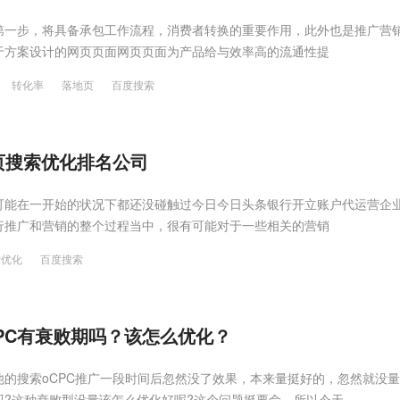
第一步，将具备承包工作流程，消费者转换的重要作用，此外也是推广营
于方案设计的网页页面网页页面为产品给与效率高的流通性提
转化率
落地页
百度搜索
页搜索优化排名公司
可能在一开始的状况下都还没碰触过今日今日头条银行开立账户代运营企
行推广和营销的整个过程当中，很有可能对于一些相关的营销
索优化
百度搜索
PC有衰败期吗？该怎么优化？
的搜索oCPC推广一段时间后忽然没了效果，本来量挺好的，忽然就没量
吗?这种衰败型没量该怎么优化好呢?这个问题挺要命，所以今天