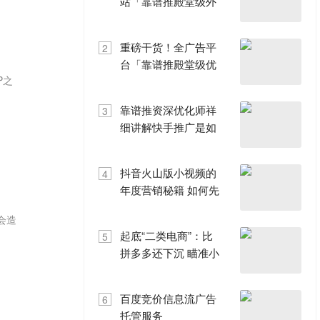
站「靠谱推殿堂级外
贸SEO优化」泄密！
重磅干货！全广告平
2
台「靠谱推殿堂级优
P之
化方法论」泄密！
靠谱推资深优化师祥
3
细讲解快手推广是如
何优化创意的！
抖音火山版小视频的
4
年度营销秘籍 如何先
人一步，抢占商业新
会造
增长点？
起底“二类电商”：比
5
拼多多还下沉 瞄准小
镇中年男人
百度竞价信息流广告
6
托管服务