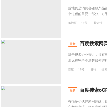
落地页是消费者碰触产品
个过程的重要一部分。对
落地页
17号
搜索推广
百度搜索网
最新
对于很多企业来讲，很有
那么在完全不清楚如何进
百度
17号
排名
搜
百度搜索oC
最新
有很多小伙伴来问师妹，他
它和信息流一样有衰败期