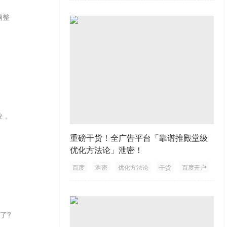
销整
业，
重磅干货！全广告平台「靠谱推殿堂级
优化方法论」泄密！
百度
泄密
优化方法论
干货
百度开户
了?